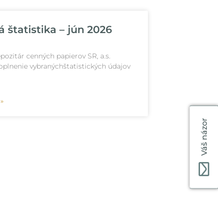
 štatistika – jún 2026
pozitár cenných papierov SR, a.s.
oplnenie vybranýchštatistických údajov
 »
Váš názor