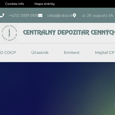
Preskočiť
Cookies info
Mapa stránky
na
+421/2 5939 5939
cdcp@cdcp.sk
ul. 29. augusta 1/A
obsah
CENTRÁLNY DEPOZITÁR CENNÝCH 
O CDCP
Účastník
Emitent
Majiteľ CP