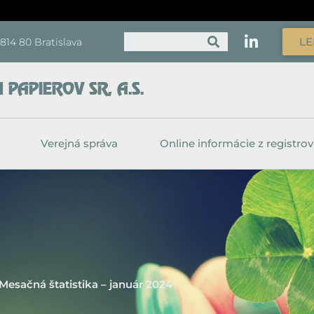
Vyhľadať
LE
, 814 80 Bratislava
PAPIEROV SR, A.S.
Verejná správa
Online informácie z registrov
Mesačná štatistika – január 2024