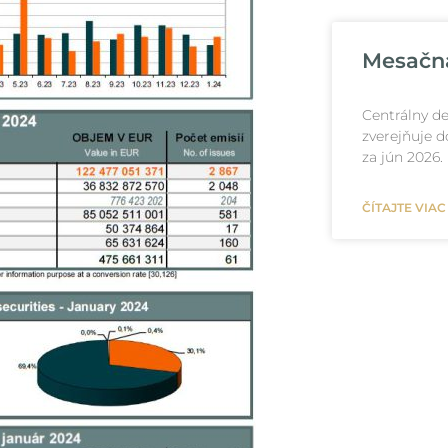
Mesačná
Centrálny de
zverejňuje d
za jún 2026.
ČÍTAJTE VIAC