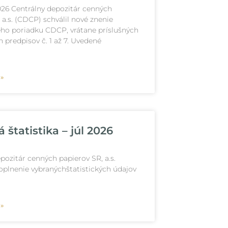
026 Centrálny depozitár cenných
 a.s. (CDCP) schválil nové znenie
ho poriadku CDCP, vrátane príslušných
 predpisov č. 1 až 7. Uvedené
 »
štatistika – júl 2026
pozitár cenných papierov SR, a.s.
oplnenie vybranýchštatistických údajov
 »