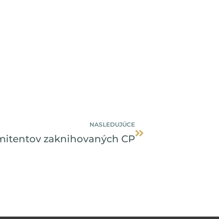
Ďalšie
NASLEDUJÚCE
itentov zaknihovaných CP