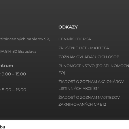
ODKAZY
zitár cenných papierov SR,
CENNÍK CDCP SR
ZRUŠENIE ÚČTU MAJITEĽA
1/A,814 80 Bratislava
ZOZNAM OVLÁDAJÚCICH OSÔB
entrum
PLNOMOCENSTVO (PO SPLNOMOC
FO)
:
9.00 – 15.00
ŽIADOSŤ O ZOZNAM AKCIONÁROV
LISTINNÝCH AKCIÍ E14
:
8.00 – 15.00
ŽIADOSŤ O ZOZNAM MAJITEĽOV
ZAKNIHOVANÝCH CP E12
ebu