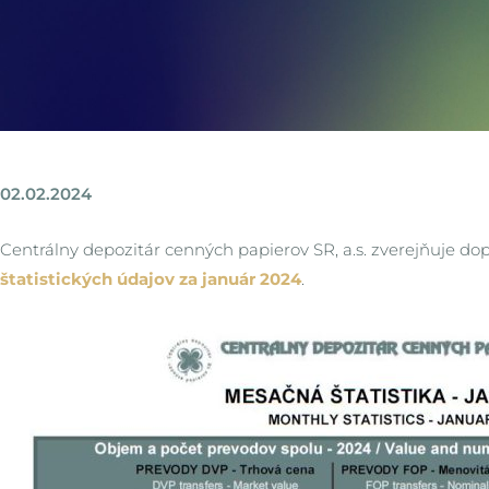
02.02.2024
Centrálny depozitár cenných papierov SR, a.s. zverejňuje do
štatistických údajov za január 2024
.