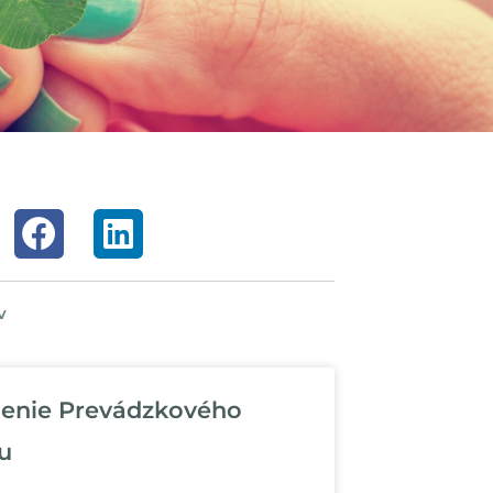
v
enie Prevádzkového
u