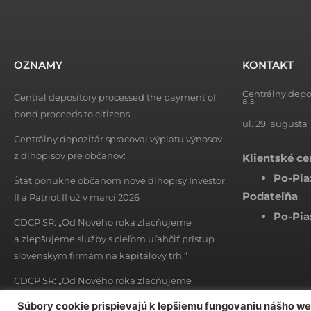
OZNAMY
KONTAKT
Centrálny depo
Central depository processed the payment of
a.s.
bond proceeds to citizens
ul. 29. augusta 
Centrálny depozitár spracoval výplatu výnosov
z dlhopisov pre občanov:
Klientské c
Po-Pia
Štát ponúkne občanom nové dlhopisy Investor
Podateľňa
II a Patriot II už v marci 2026
Po-Pia
CDCP SR: „Od Nového roka zlacňujeme
a zlepšujeme služby s cieľom uľahčiť prístup
slovenským firmám na kapitálový trh.“
CDCP SR: „Od Nového roka zlacňujeme
a zlepšujeme služby s cieľom uľahčiť prístup
Súbory cookie prispievajú k lepšiemu fungovaniu nášho w