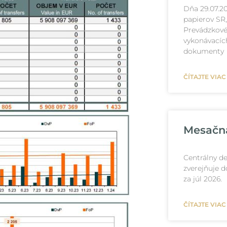
Dňa 29.07.2
papierov SR,
Prevádzkové
vykonávacích
dokumenty
ČÍTAJTE VIAC
Mesačná 
Centrálny de
zverejňuje d
za júl 2026.
ČÍTAJTE VIAC