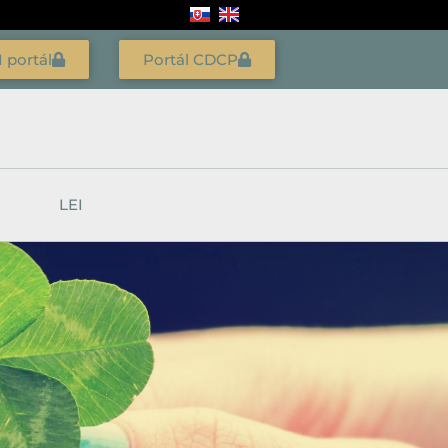
I portál
Portál CDCP
LEI