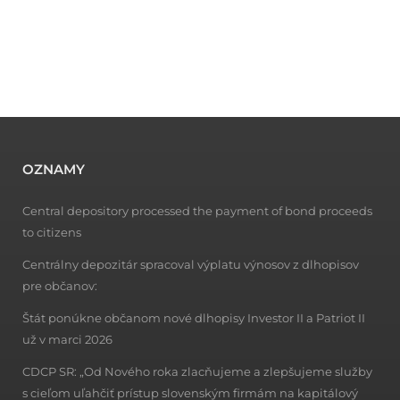
OZNAMY
Central depository processed the payment of bond proceeds
to citizens
Centrálny depozitár spracoval výplatu výnosov z dlhopisov
pre občanov:
Štát ponúkne občanom nové dlhopisy Investor II a Patriot II
už v marci 2026
CDCP SR: „Od Nového roka zlacňujeme a zlepšujeme služby
s cieľom uľahčiť prístup slovenským firmám na kapitálový