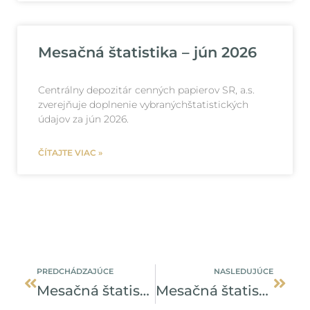
Mesačná štatistika – jún 2026
Centrálny depozitár cenných papierov SR, a.s.
zverejňuje doplnenie vybranýchštatistických
údajov za jún 2026.
ČÍTAJTE VIAC »
Prev
Ďalši
PREDCHÁDZAJÚCE
NASLEDUJÚCE
Mesačná štatistika – december 2023
Mesačná štatistika – január 2024