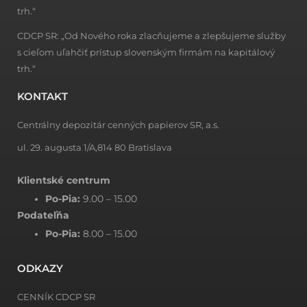
trh.“
CDCP SR: „Od Nového roka zlacňujeme a zlepšujeme služby
s cieľom uľahčiť prístup slovenským firmám na kapitálový
trh.“
KONTAKT
Centrálny depozitár cenných papierov SR, a.s.
ul. 29. augusta 1/A,814 80 Bratislava
Klientské centrum
Po-Pia:
9.00 – 15.00
Podateľňa
Po-Pia:
8.00 – 15.00
ODKAZY
CENNÍK CDCP SR