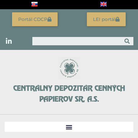
Preskočiť
na
obsah
Portál CDCP
LEI portál
Vyhľadať
CENTRÁLNY DEPOZITÁR CENNÝCH
PAPIEROV SR, A.S.