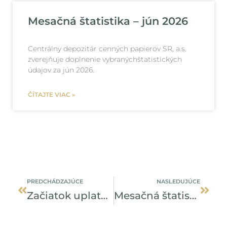
Mesačná štatistika – jún 2026
Centrálny depozitár cenných papierov SR, a.s.
zverejňuje doplnenie vybranýchštatistických
údajov za jún 2026.
ČÍTAJTE VIAC »
Prev
Ďalši
PREDCHÁDZAJÚCE
NASLEDUJÚCE
Začiatok uplatňovania pravidiel čiastočného vyrovnania
Mesačná štatistika – august 2024