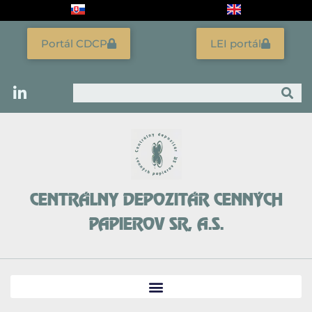
Preskočiť
na
obsah
Portál CDCP
LEI portál
Vyhľadať
CENTRÁLNY DEPOZITÁR CENNÝCH
PAPIEROV SR, A.S.