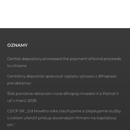
OZNAMY
Central depository processed the payment of bond proceeds
to citizens
Centrálny depozitár spracoval výplatu výnosov z dlhopisov
pre občanov:
Štát ponúkne občanom nové dlhopisy Investor II a Patriot II
už v marci 2026
CDCP SR: „Od Nového roka zlacňujeme a zlepšujeme služby
s cieľom uľahčiť prístup slovenským firmám na kapitálový
trh.“