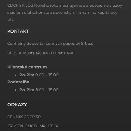
CDCP SR: „Od Nového roka zlacňujeme a zlepšujeme služby
s cieľom uľahčiť prístup slovenským firmám na kapitálový
trh.“
KONTAKT
Centrálny depozitár cenných papierov SR, a.s.
ul. 29. augusta 1/A,814 80 Bratislava
Klientské centrum
Po-Pia:
9.00 – 15.00
Podateľňa
Po-Pia:
8.00 – 15.00
ODKAZY
CENNÍK CDCP SR
ZRUŠENIE ÚČTU MAJITEĽA