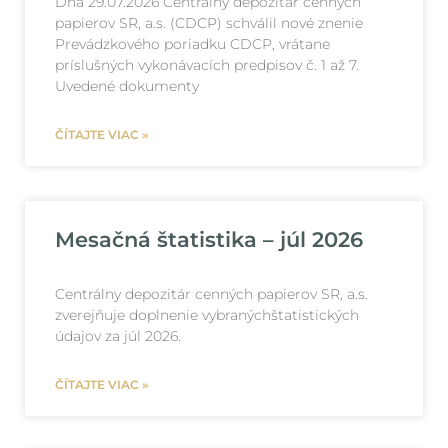
Dňa 29.07.2026 Centrálny depozitár cenných
papierov SR, a.s. (CDCP) schválil nové znenie
Prevádzkového poriadku CDCP, vrátane
príslušných vykonávacích predpisov č. 1 až 7.
Uvedené dokumenty
ČÍTAJTE VIAC »
Mesačná štatistika – júl 2026
Centrálny depozitár cenných papierov SR, a.s.
zverejňuje doplnenie vybranýchštatistických
údajov za júl 2026.
ČÍTAJTE VIAC »