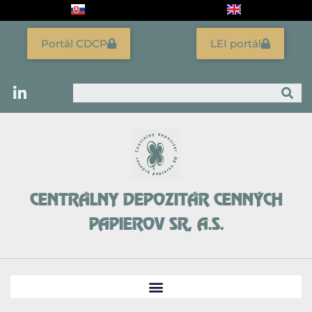
Preskočiť
na
obsah
Portál CDCP
LEI portál
Vyhľadať
CENTRÁLNY DEPOZITÁR CENNÝCH
PAPIEROV SR, A.S.