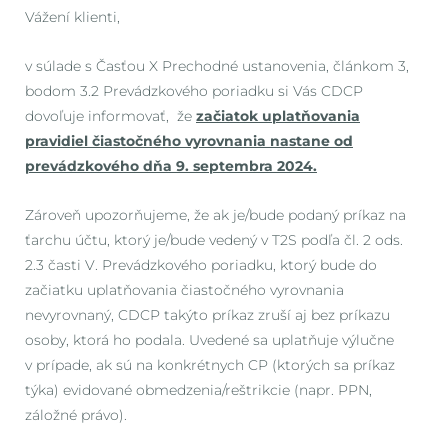
Vážení klienti,
v súlade s Časťou X Prechodné ustanovenia, článkom 3,
bodom 3.2 Prevádzkového poriadku si Vás CDCP
dovoľuje informovať, že
začiatok uplatňovania
pravidiel čiastočného vyrovnania nastane od
prevádzkového dňa 9. septembra 2024.
Zároveň upozorňujeme, že ak je/bude podaný príkaz na
ťarchu účtu, ktorý je/bude vedený v T2S podľa čl. 2 ods.
2.3 časti V. Prevádzkového poriadku, ktorý bude do
začiatku uplatňovania čiastočného vyrovnania
nevyrovnaný, CDCP takýto príkaz zruší aj bez príkazu
osoby, ktorá ho podala. Uvedené sa uplatňuje výlučne
v prípade, ak sú na konkrétnych CP (ktorých sa príkaz
týka) evidované obmedzenia/reštrikcie (napr. PPN,
záložné právo).