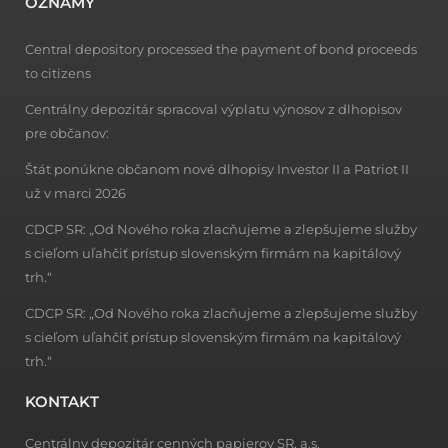
OZNAMY
Central depository processed the payment of bond proceeds
to citizens
Centrálny depozitár spracoval výplatu výnosov z dlhopisov
pre občanov:
Štát ponúkne občanom nové dlhopisy Investor II a Patriot II
už v marci 2026
CDCP SR: „Od Nového roka zlacňujeme a zlepšujeme služby
s cieľom uľahčiť prístup slovenským firmám na kapitálový
trh.“
CDCP SR: „Od Nového roka zlacňujeme a zlepšujeme služby
s cieľom uľahčiť prístup slovenským firmám na kapitálový
trh.“
KONTAKT
Centrálny depozitár cenných papierov SR, a.s.