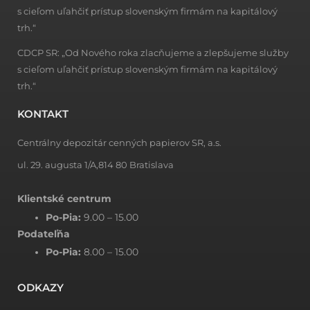
s cieľom uľahčiť prístup slovenským firmám na kapitálový
trh.“
CDCP SR: „Od Nového roka zlacňujeme a zlepšujeme služby
s cieľom uľahčiť prístup slovenským firmám na kapitálový
trh.“
KONTAKT
Centrálny depozitár cenných papierov SR, a.s.
ul. 29. augusta 1/A,814 80 Bratislava
Klientské centrum
Po-Pia:
9.00 – 15.00
Podateľňa
Po-Pia:
8.00 – 15.00
ODKAZY