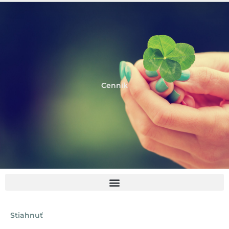
Cenník
Stiahnuť