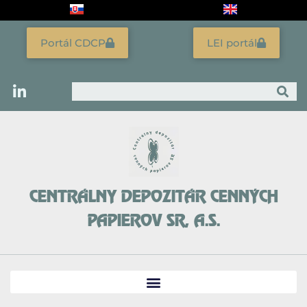
Preskočiť
na
obsah
Portál CDCP
LEI portál
Vyhľadať
CENTRÁLNY DEPOZITÁR CENNÝCH
PAPIEROV SR, A.S.