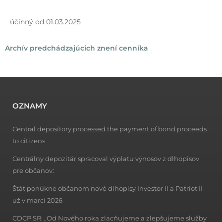
účinný od 01.03.2025
Archív predchádzajúcich znení cenníka
OZNAMY
Central depository processed the payment of bond proceeds
to citizens
Centrálny depozitár spracoval výplatu výnosov z dlhopisov
pre občanov:
Štát ponúkne občanom nové dlhopisy Investor II a Patriot II
už v marci 2026
CDCP SR: „Od Nového roka zlacňujeme a zlepšujeme služby