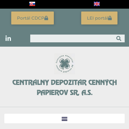
Preskočiť
na
obsah
Portál CDCP
LEI portál
Vyhľadať
CENTRÁLNY DEPOZITÁR CENNÝCH
PAPIEROV SR, A.S.