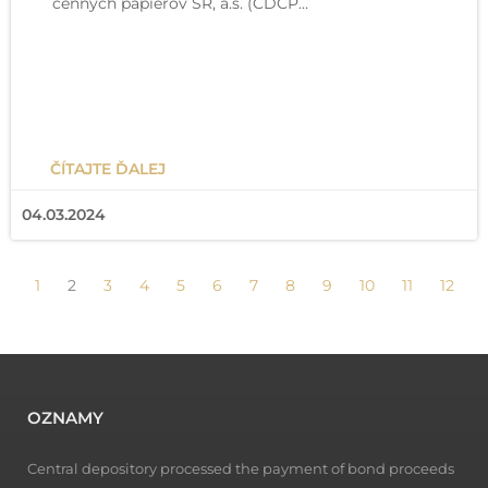
cenných papierov SR, a.s. (CDCP…
ČÍTAJTE ĎALEJ
04.03.2024
1
2
3
4
5
6
7
8
9
10
11
12
OZNAMY
Central depository processed the payment of bond proceeds