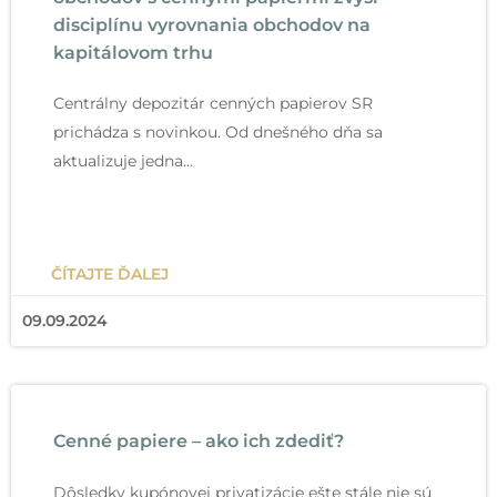
disciplínu vyrovnania obchodov na
kapitálovom trhu
Centrálny depozitár cenných papierov SR
prichádza s novinkou. Od dnešného dňa sa
aktualizuje jedna…
ČÍTAJTE ĎALEJ
09.09.2024
Cenné papiere – ako ich zdediť?
Dôsledky kupónovej privatizácie ešte stále nie sú