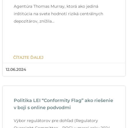
Agentúra Thomas Murray, ktorá ako jediná
inštitúcia na svete hodnotí riziká centrálnych
depozitárov, znížila…
ČÍTAJTE ĎALEJ
12.06.2024
Politika LEI “Conformity Flag” ako riešenie
v boji s online podvodmi
Výbor regulátorov pre dohľad (Regulatory
Oversight Committee – ROC) v marci roku 2024