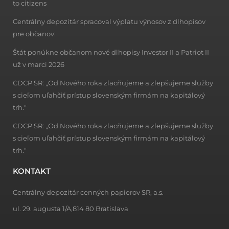
to citizens
Centrálny depozitár spracoval výplatu výnosov z dlhopisov
pre občanov:
Štát ponúkne občanom nové dlhopisy Investor II a Patriot II
už v marci 2026
CDCP SR: „Od Nového roka zlacňujeme a zlepšujeme služby
s cieľom uľahčiť prístup slovenským firmám na kapitálový
trh.“
CDCP SR: „Od Nového roka zlacňujeme a zlepšujeme služby
s cieľom uľahčiť prístup slovenským firmám na kapitálový
trh.“
KONTAKT
Centrálny depozitár cenných papierov SR, a.s.
ul. 29. augusta 1/A,814 80 Bratislava