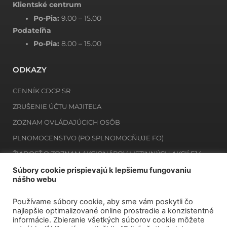
Klientské centrum
Po-Pia:
9.00 – 15.00
Podateľňa
Po-Pia:
8.00 – 15.00
ODKAZY
CENNÍK CDCP SR
ZRUŠENIE ÚČTU MAJITEĽA
ZOZNAM OVLÁDAJÚCICH OSÔB
PLNOMOCENSTVO (PO SPLNOMOCŇUJE FO)
ŽIADOSŤ O ZOZNAM AKCIONÁROV LISTINNÝCH AKCIÍ E14
ŽIADOSŤ O ZOZNAM MAJITEĽOV ZAKNIHOVANÝCH CP E12
Súbory cookie prispievajú k lepšiemu fungovaniu
nášho webu
Používame súbory cookie, aby sme vám poskytli čo
NEWSLETTER
najlepšie optimalizované online prostredie a konzistentné
informácie. Zbieranie všetkých súborov cookie môžete