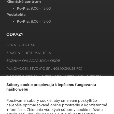
Klientské centrum
Po-Pia:
9.00 – 15.00
Podateľňa
Po-Pia:
8.00 – 15.00
ODKAZY
CENNÍK CDCP SR
ZRUŠENIE ÚČTU MAJITEĽA
ZOZNAM OVLÁDAJÚCICH OSÔB
PLNOMOCENSTVO (PO SPLNOMOCŇUJE FO)
ŽIADOSŤ O ZOZNAM AKCIONÁROV LISTINNÝCH AKCIÍ E14
ŽIADOSŤ O ZOZNAM MAJITEĽOV ZAKNIHOVANÝCH CP E12
Súbory cookie prispievajú k lepšiemu fungovaniu
nášho webu
Používame súbory cookie, aby sme vám poskytli čo
NEWSLETTER
najlepšie optimalizované online prostredie a konzistentné
informácie. Zbieranie všetkých súborov cookie môžete