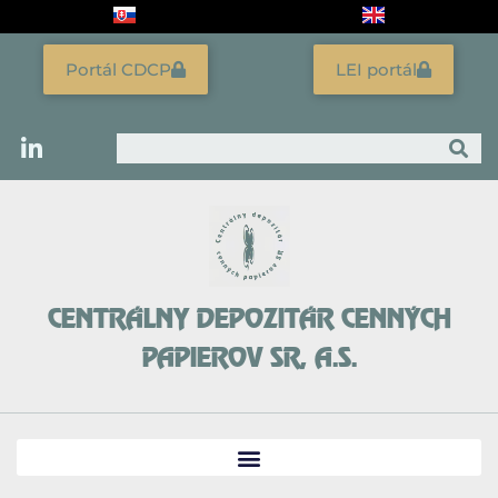
Preskočiť
na
obsah
Portál CDCP
LEI portál
Vyhľadať
CENTRÁLNY DEPOZITÁR CENNÝCH
PAPIEROV SR, A.S.