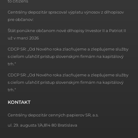
to citizens
Centrálny depozitár spracoval výplatu výnosov z dlhopisov
pre občanov:
Štát ponúkne občanom nové dlhopisy Investor II a Patriot II
už v marci 2026
CDCP SR: „Od Nového roka zlacňujeme a zlepšujeme služby
s cieľom uľahčiť prístup slovenským firmám na kapitálový
trh.“
CDCP SR: „Od Nového roka zlacňujeme a zlepšujeme služby
s cieľom uľahčiť prístup slovenským firmám na kapitálový
trh.“
KONTAKT
Centrálny depozitár cenných papierov SR, a.s.
ul. 29. augusta 1/A,814 80 Bratislava