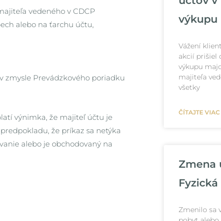
účtov v
u majiteľa vedeného v CDCP
výkupu
ech alebo na ťarchu účtu,
Vážení klien
akcií prišie
výkupu majo
majiteľa ve
 v zmysle Prevádzkového poriadku
všetky
ČÍTAJTE VIAC
atí výnimka, že majiteľ účtu je
predpokladu, že príkaz sa netýka
ovanie alebo je obchodovaný na
Zmena ú
Fyzická
Zmenilo sa v
pobyt alebo