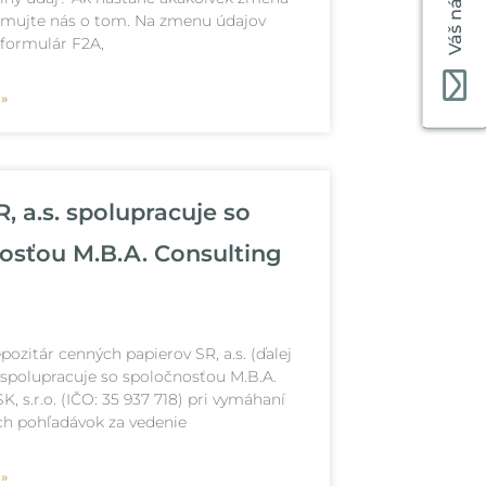
Váš názor
ormujte nás o tom. Na zmenu údajov
 formulár F2A,
 »
, a.s. spolupracuje so
osťou M.B.A. Consulting
pozitár cenných papierov SR, a.s. (ďalej
 spolupracuje so spoločnosťou M.B.A.
K, s.r.o. (IČO: 35 937 718) pri vymáhaní
h pohľadávok za vedenie
 »