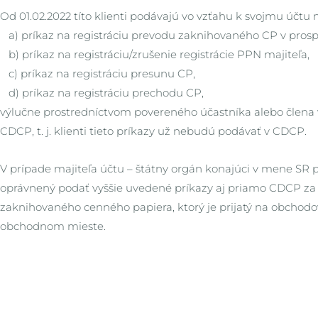
Od 01.02.2022 títo klienti podávajú vo vzťahu k svojmu účt
a) príkaz na registráciu prevodu zaknihovaného CP v prosp
b) príkaz na registráciu/zrušenie registrácie PPN majiteľa,
c) príkaz na registráciu presunu CP,
d) príkaz na registráciu prechodu CP,
výlučne prostredníctvom povereného účastníka alebo člena
CDCP, t. j. klienti tieto príkazy už nebudú podávať v CDCP.
V prípade majiteľa účtu – štátny orgán konajúci v mene SR pl
oprávnený podať vyššie uvedené príkazy aj priamo CDCP za 
zaknihovaného cenného papiera, ktorý je prijatý na obchod
obchodnom mieste.