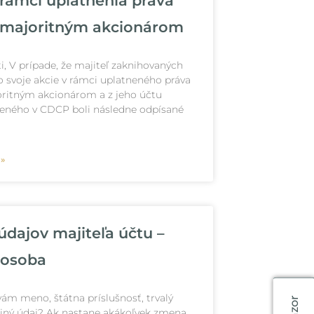
 rámci uplatnenia práva
 majoritným akcionárom
ti, V prípade, že majiteľ zaknihovaných
l o svoje akcie v rámci uplatneného práva
ritným akcionárom a z jeho účtu
deného v CDCP boli následne odpísané
 »
dajov majiteľa účtu –
 osoba
ám meno, štátna príslušnosť, trvalý
 iný údaj? Ak nastane akákoľvek zmena