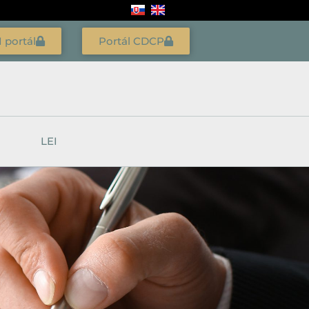
I portál
Portál CDCP
LEI