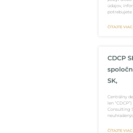
údajov, inf
potrebujete
ČÍTAJTE VIAC
CDCP SR
spoločn
SK,
Centrálny de
len “CDCP”)
Consulting S
neuhradenýc
ČÍTAJTE VIAC