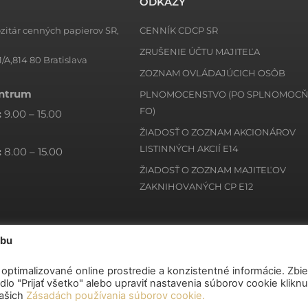
ODKAZY
zitár cenných papierov SR,
CENNÍK CDCP SR
ZRUŠENIE ÚČTU MAJITEĽA
1/A,814 80 Bratislava
ZOZNAM OVLÁDAJÚCICH OSÔB
entrum
PLNOMOCENSTVO (PO SPLNOMOC
FO)
:
9.00 – 15.00
ŽIADOSŤ O ZOZNAM AKCIONÁROV
LISTINNÝCH AKCIÍ E14
:
8.00 – 15.00
ŽIADOSŤ O ZOZNAM MAJITEĽOV
ZAKNIHOVANÝCH CP E12
ebu
optimalizované online prostredie a konzistentné informácie. Zbie
lo "Prijať všetko" alebo upraviť nastavenia súborov cookie klikn
našich
Zásadách používania súborov cookie.