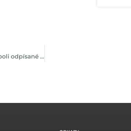
Usmernenie pre majiteľov, ktorých akcie boli odpísané z účtov v rámci uplatnenia práva výkupu majoritným akcionárom