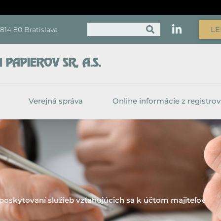
Vyhľadať
LE
, 814 80 Bratislava
PAPIEROV SR, A.S.
Verejná správa
Online informácie z registrov
poskytovaní služieb vzťahujúcich sa k účtom majiteľov