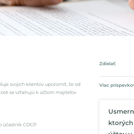
Zdielať:
uje svojich klientov upozorniť, že od
Viac príspevko
toré sa vzťahujú k účtom majiteľov
Usmerne
ktorých
bo účastník CDCP.