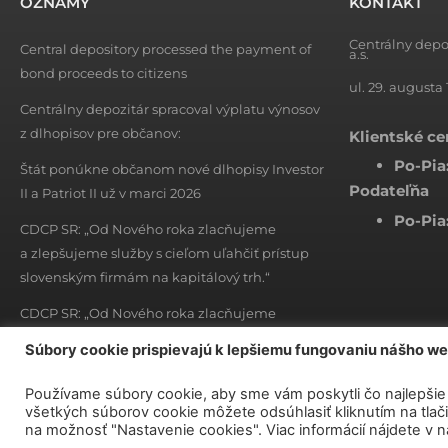
OZNAMY
KONTAKT
Centrálny depo
Central depository processed the payment of
a.s.
bond proceeds to citizens
ul. 29. augusta 
Centrálny depozitár spracoval výplatu výnosov
z dlhopisov pre občanov:
Klientské c
Po-Pia
Štát ponúkne občanom nové dlhopisy Investor
Podateľňa
II a Patriot II už v marci 2026
Po-Pia
CDCP SR: „Od Nového roka zlacňujeme
a zlepšujeme služby s cieľom uľahčiť prístup
slovenským firmám na kapitálový trh.“
CDCP SR: „Od Nového roka zlacňujeme
a zlepšujeme služby s cieľom uľahčiť prístup
Súbory cookie prispievajú k lepšiemu fungovaniu nášho w
slovenským firmám na kapitálový trh.“
Používame súbory cookie, aby sme vám poskytli čo najlepšie 
všetkých súborov cookie môžete odsúhlasiť kliknutím na tlačid
na možnosť "Nastavenie cookies". Viac informácií nájdete v 