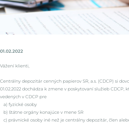
01.02.2022
Vážení klienti,
Centrálny depozitár cenných papierov SR, a.s. (CDCP) si dovoľ
01.02.2022 dochádza k zmene v poskytovaní služieb CDCP, k
vedených v CDCP pre
a) fyzické osoby
b) štátne orgány konajúce v mene SR
c) právnické osoby iné než je centrálny depozitár, člen ale