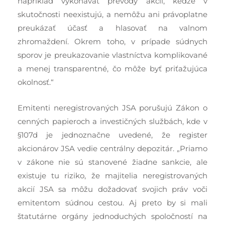
napríklad vykonávať prevody akcií, keďže v
skutočnosti neexistujú, a nemôžu ani právoplatne
preukázať účasť a hlasovať na valnom
zhromaždení. Okrem toho, v prípade súdnych
sporov je preukazovanie vlastníctva komplikované
a menej transparentné, čo môže byť priťažujúca
okolnosť.“
Emitenti neregistrovaných JSA porušujú Zákon o
cenných papieroch a investičných službách, kde v
§107d je jednoznačne uvedené, že register
akcionárov JSA vedie centrálny depozitár. „Priamo
v zákone nie sú stanovené žiadne sankcie, ale
existuje tu riziko, že majitelia neregistrovaných
akcií JSA sa môžu dožadovať svojich práv voči
emitentom súdnou cestou. Aj preto by si mali
štatutárne orgány jednoduchých spoločností na