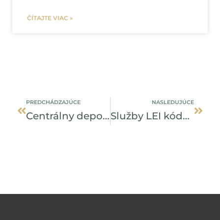
ČÍTAJTE VIAC »
Prev
Ďalši
PREDCHÁDZAJÚCE
NASLEDUJÚCE
Centrálny depozitár upozorňuje na podvodné faktúry
Služby LEI kódu plne automaticky a prehľadne