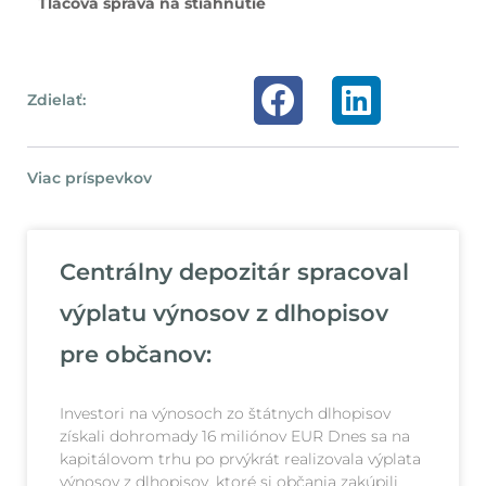
Tlačová správa na stiahnutie
Zdielať:
Viac príspevkov
Centrálny depozitár spracoval
výplatu výnosov z dlhopisov
pre občanov:
Investori na výnosoch zo štátnych dlhopisov
získali dohromady 16 miliónov EUR Dnes sa na
kapitálovom trhu po prvýkrát realizovala výplata
výnosov z dlhopisov, ktoré si občania zakúpili