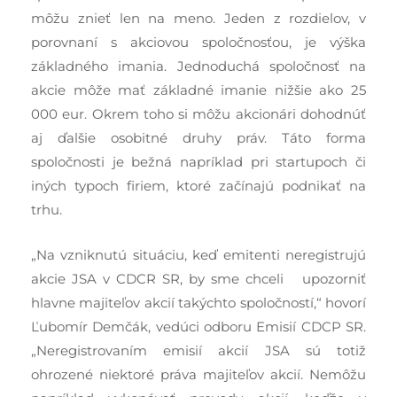
môžu znieť len na meno. Jeden z rozdielov, v
porovnaní s akciovou spoločnosťou, je výška
základného imania. Jednoduchá spoločnosť na
akcie môže mať základné imanie nižšie ako 25
000 eur. Okrem toho si môžu akcionári dohodnúť
aj ďalšie osobitné druhy práv. Táto forma
spoločnosti je bežná napríklad pri startupoch či
iných typoch firiem, ktoré začínajú podnikať na
trhu.
„Na vzniknutú situáciu, keď emitenti neregistrujú
akcie JSA v CDCR SR, by sme chceli upozorniť
hlavne majiteľov akcií takýchto spoločností,“ hovorí
Ľubomír Demčák, vedúci odboru Emisií CDCP SR.
„Neregistrovaním emisií akcií JSA sú totiž
ohrozené niektoré práva majiteľov akcií. Nemôžu