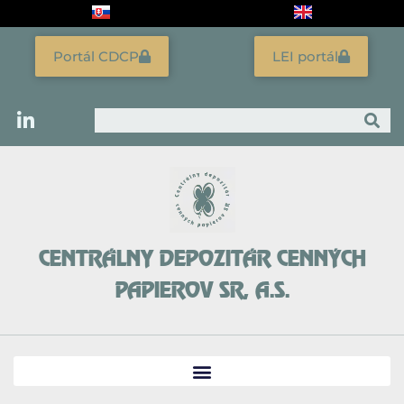
Preskočiť
na
obsah
Portál CDCP
LEI portál
Vyhľadať
CENTRÁLNY DEPOZITÁR CENNÝCH
PAPIEROV SR, A.S.