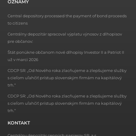
OZNAMY
Central depository processed the payment of bond proceeds
to citizens
Centrálny depozitár spracoval výplatu výnosov z dlhopisov
pre občanov:
Štát ponúkne občanom nové dlhopisy Investor II a Patriot II
už v marci 2026
CDCP SR: „Od Nového roka zlacňujeme a zlepšujeme služby
s cieľom uľahčiť prístup slovenským firmám na kapitálový
trh.“
CDCP SR: „Od Nového roka zlacňujeme a zlepšujeme služby
s cieľom uľahčiť prístup slovenským firmám na kapitálový
trh.“
KONTAKT
Centrálny depozitár cenných papierov SR, a.s.