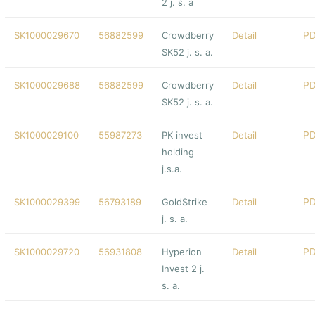
2 j. s. a
SK1000029670
56882599
Crowdberry
Detail
SK52 j. s. a.
SK1000029688
56882599
Crowdberry
Detail
SK52 j. s. a.
SK1000029100
55987273
PK invest
Detail
holding
j.s.a.
SK1000029399
56793189
GoldStrike
Detail
j. s. a.
SK1000029720
56931808
Hyperion
Detail
Invest 2 j.
s. a.