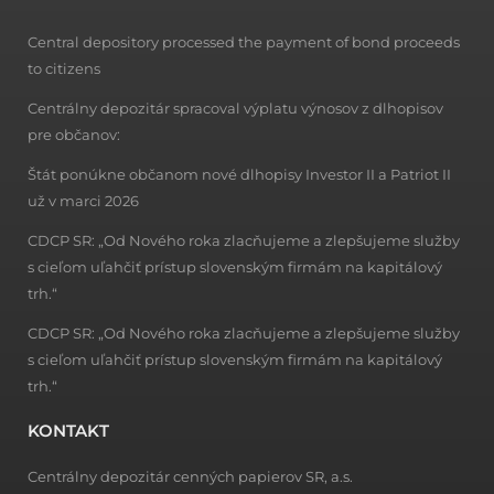
Central depository processed the payment of bond proceeds
to citizens
Centrálny depozitár spracoval výplatu výnosov z dlhopisov
pre občanov:
Štát ponúkne občanom nové dlhopisy Investor II a Patriot II
už v marci 2026
CDCP SR: „Od Nového roka zlacňujeme a zlepšujeme služby
s cieľom uľahčiť prístup slovenským firmám na kapitálový
trh.“
CDCP SR: „Od Nového roka zlacňujeme a zlepšujeme služby
s cieľom uľahčiť prístup slovenským firmám na kapitálový
trh.“
KONTAKT
Centrálny depozitár cenných papierov SR, a.s.