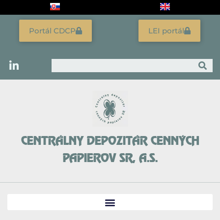
Preskočiť
na
obsah
Portál CDCP
LEI portál
Vyhľadať
CENTRÁLNY DEPOZITÁR CENNÝCH
PAPIEROV SR, A.S.