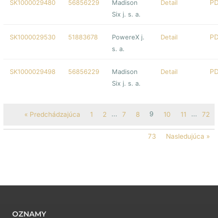
SK1000029480
56856229
Madison
Detail
Six j. s. a.
SK1000029530
51883678
PowereX j.
Detail
s. a.
SK1000029498
56856229
Madison
Detail
Six j. s. a.
...
9
...
« Predchádzajúca
1
2
7
8
10
11
72
73
Nasledujúca »
OZNAMY