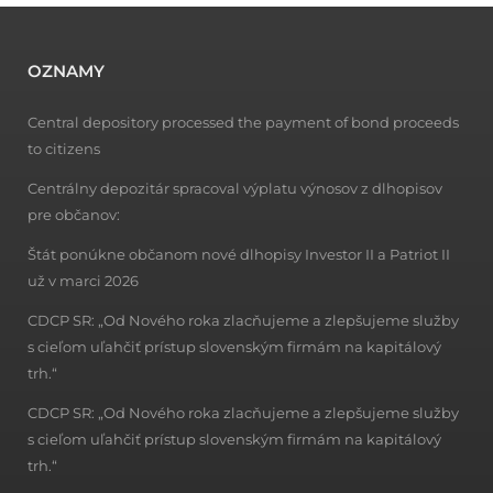
OZNAMY
Central depository processed the payment of bond proceeds
to citizens
Centrálny depozitár spracoval výplatu výnosov z dlhopisov
pre občanov:
Štát ponúkne občanom nové dlhopisy Investor II a Patriot II
už v marci 2026
CDCP SR: „Od Nového roka zlacňujeme a zlepšujeme služby
s cieľom uľahčiť prístup slovenským firmám na kapitálový
trh.“
CDCP SR: „Od Nového roka zlacňujeme a zlepšujeme služby
s cieľom uľahčiť prístup slovenským firmám na kapitálový
trh.“