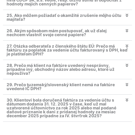
hodnoty mojich cenných papierov?
25. Ako môžem požiadať o okamžité zrušenie môjho účtu
majiteľa?
26. Akým spôsobom mám postupovať, ak už ďalej
nechcem vlastniť svoje cenné papiere?
27. Otázka odberateľa z členského štátu EÚ: Prečo má
faktúru za poplatok za vedenie účtu fakturovaný s DPH, keď
je platiteľom DPH?
28. Prečo má klient na faktúre uvedený nesprávny,
prípadne iný, obchodný názov alebo adresu, ktoré už
nepoužíva?
29. Prečo tuzemský/slovenský klient nemá na faktúre
uvedené IČ DPH?
30. Klientovi bola doručená faktúra za vedenie účtu s
dátumom dodania 31. 12. 2025 v čase, keď už mal
uzatvorené účtovníctvo za rok 2025 alebo mal podané
daňové priznanie k dani z pridanej hodnoty za mesiac
december 2025 prípadne za IV. štvrťrok 2025?