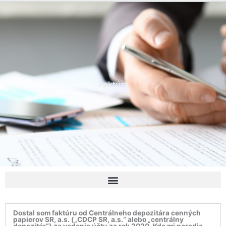
Faktúra
Dostal som faktúru od Centrálneho depozitára cenných
papierov SR, a.s. („CDCP SR, a.s.“ alebo „centrálny