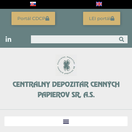
Preskočiť
na
obsah
Portál CDCP
LEI portál
Vyhľadať
CENTRÁLNY DEPOZITÁR CENNÝCH
PAPIEROV SR, A.S.