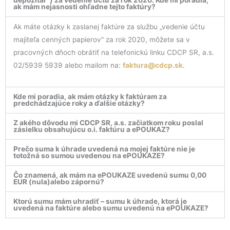
depozitár“) za vedenie účtu za rok 2020. Kde mi poradia,
ak mám nejasnosti ohľadne tejto faktúry?
Ak máte otázky k zaslanej faktúre za službu „vedenie účtu
majiteľa cenných papierov“ za rok 2020, môžete sa v
pracovných dňoch obrátiť na telefonickú linku CDCP SR, a.s.
02/5939 5939 alebo mailom na:
faktura@cdcp.sk
.
Kde mi poradia, ak mám otázky k faktúram za
predchádzajúce roky a ďalšie otázky?
Z akého dôvodu mi CDCP SR, a.s. začiatkom roku poslal
zásielku obsahujúcu o.i. faktúru a ePOUKAZ?
Prečo suma k úhrade uvedená na mojej faktúre nie je
totožná so sumou uvedenou na ePOUKAZE?
Čo znamená, ak mám na ePOUKAZE uvedenú sumu 0,00
EUR (nula)alebo zápornú?
Ktorú sumu mám uhradiť – sumu k úhrade, ktorá je
uvedená na faktúre alebo sumu uvedenú na ePOUKAZE?