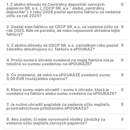
1. Z akého dôvodu mi Centrálny depozitár cenných
papierov SR, a.s. („CDCP SR, a.s.“ alebo „centrálny
depozitár“) v roku 2026 poslal opravnú faktúru za vedenie
účtu za rok 2025?
2. Dostal som faktúru od CDCP SR, a.s. za vedenie účtu za
rok 2025. Kde mi poradia, ak mám nejasnosti ohľadne tejto
faktúry?
3. Z akého dôvodu mi CDCP SR, a.s. začiatkom roku poslal
zásielku obsahujúcu o.i. faktúru a ePOUKAZ?
4. Prečo suma k úhrade uvedená na mojej faktúre nie je
totožná so sumou uvedenou na ePOUKAZE?
5. Čo znamená, ak mám na ePOUKAZE uvedenú sumu
0,00 EUR (nula)alebo zápornú?
6. Ktorú sumu mám uhradiť – sumu k úhrade, ktorá je
uvedená na faktúre alebo sumu uvedenú na ePOUKAZE?
7. Je nutné uhradiť poplatok za vedenie účtu majiteľa
prostredníctvom priloženého ePOUKAZU?
8. Ako zistím, či mám vyrovnané všetky záväzky za
vedenie účtu majiteľa cenných papierov?