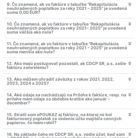
9. Čo znamená, ak vo faktúre v tabuľke "Rekapitulácia
neuhradených poplatkov za roky 2021 – 2025" je uvedená
suma 0,00 EUR?
10. Čo znamená, ak vo faktúre v tabuľke "Rekapitulácia
neuhradených poplatkov za roky 2021– 2025" je uvedená
suma väčšia ako nula?
11. Čo znamená, ak vo faktúre v tabuľke "Rekapitulácia
neuhradených poplatkov za roky 2021 – 2025" je uvedená
suma menšia ako nula?
12. Ako majú postupovať pozostalí, ak CDCP SR, a.s. zašle
faktúru zomrelému?
13. Ako môžem uhradiť záväzky z rokov 2021, 2022,
2023, 2024 a 2025?
14. Aké údaje sa nachádzajú na Prílohe k faktúre, resp. na
prílohe mám údaje za obdobie kratšie ako január –
december?
15. Stratil som ePOUKAZ aj faktúru, na ktorej mi bol
fakturovaný poplatok za vedenie účtu majiteľa cenných
papierov, čo mám robiť?
16. Na základe čoho mi CDCP SR, a.s. vedie účet, keď som