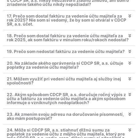
s CDCP SR, a.s. nikdy neuzatvoril žiadnu zmluvu, ani som o
zriadenie takého účtu nikdy nepožiadal?
17. Prečo som dostal faktúru za vedenie účtu majiteľa za
rok 2025? Nie som si vedomý, že by som si otváral v CDCP
SR, a.s. účet.
18. Prečo som dostal faktúru za vedenie účtu majiteľa za
rok 2025, ak som faktúru v minulom roku/rokoch nedostal?
19. Prečo som nedostal faktúru za vedenie účtu majiteľa?
20. Na základe akého oprávnenia si CDCP SR, a.s. účtuje
poplatky za vedenie účtu majiteľa?
21. Môžem využiť pri vedení účtu majiteľa aj služby inej
spoločnosti?
22. Akým spôsobom CDCP SR, a.s. doručuje ročný výpis z
účtu a faktúru za vedenie účtu majiteľa a akým spôsobom
informuje o vzniknutých nedoplatkoch?
23. Ak zmením svoju adresu na doručovanie písomností,
ako mám postupovať?
24. Môže si CDCP SR, a.s. stiahnuť dlžnú sumu za
poplatok za vedenie účtu z môjho účtu majiteľa, ktorý pre
mňa CDCP SR, a.s. vedie, resp. dlžnú sumu si odpočítať z