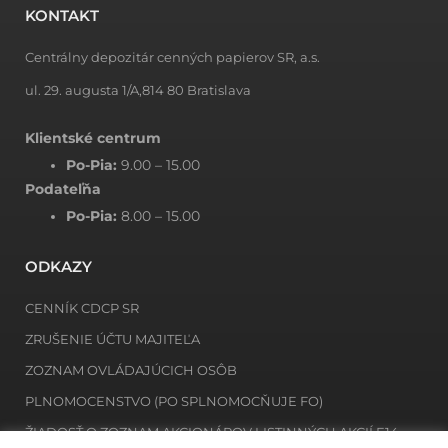
KONTAKT
Centrálny depozitár cenných papierov SR, a.s.
ul. 29. augusta 1/A,814 80 Bratislava
Klientské centrum
Po-Pia:
9.00 – 15.00
Podateľňa
Po-Pia:
8.00 – 15.00
ODKAZY
CENNÍK CDCP SR
ZRUŠENIE ÚČTU MAJITEĽA
ZOZNAM OVLÁDAJÚCICH OSÔB
PLNOMOCENSTVO (PO SPLNOMOCŇUJE FO)
ŽIADOSŤ O ZOZNAM AKCIONÁROV LISTINNÝCH AKCIÍ E14