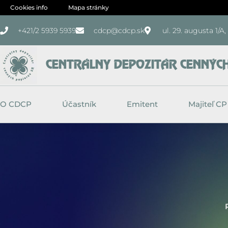
Preskočiť
Cookies info
Mapa stránky
na
+421/2 5939 5939
cdcp@cdcp.sk
ul. 29. augusta 1/A
obsah
CENTRÁLNY DEPOZITÁR CENNÝCH 
O CDCP
Účastník
Emitent
Majiteľ CP