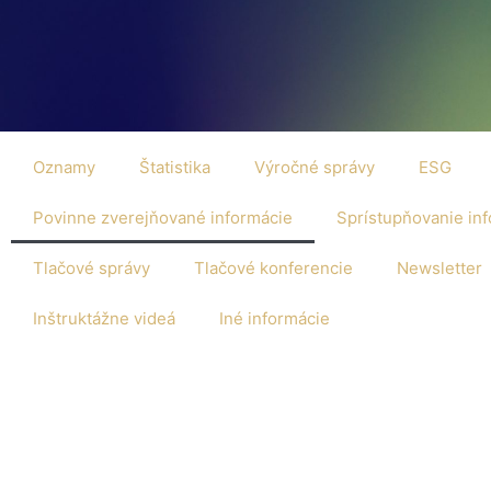
Oznamy
Štatistika
Výročné správy
ESG
Povinne zverejňované informácie
Sprístupňovanie inf
Tlačové správy
Tlačové konferencie
Newsletter
Inštruktážne videá
Iné informácie