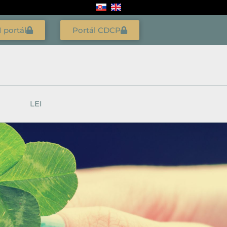
I portál
Portál CDCP
LEI