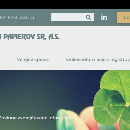
Vyhľadať
LE
, 814 80 Bratislava
PAPIEROV SR, A.S.
Verejná správa
Online informácie z registrov
Povinne zverejňované informácie