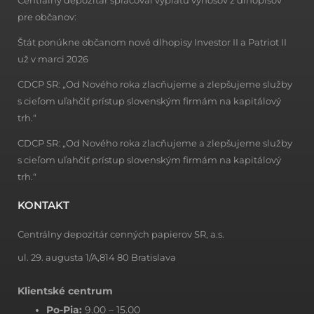
pre občanov:
Štát ponúkne občanom nové dlhopisy Investor II a Patriot II
už v marci 2026
CDCP SR: „Od Nového roka zlacňujeme a zlepšujeme služby
s cieľom uľahčiť prístup slovenským firmám na kapitálový
trh.“
CDCP SR: „Od Nového roka zlacňujeme a zlepšujeme služby
s cieľom uľahčiť prístup slovenským firmám na kapitálový
trh.“
KONTAKT
Centrálny depozitár cenných papierov SR, a.s.
ul. 29. augusta 1/A,814 80 Bratislava
Klientské centrum
Po-Pia:
9.00 – 15.00