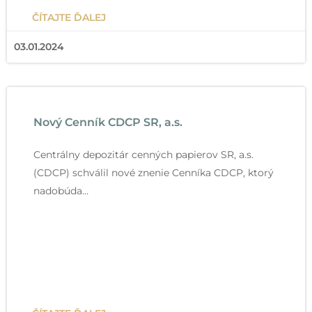
Čítať viac
ČÍTAJTE ĎALEJ
03.01.2024
Nový Cenník CDCP SR, a.s.
Centrálny depozitár cenných papierov SR, a.s.
(CDCP) schválil nové znenie Cenníka CDCP, ktorý
nadobúda…