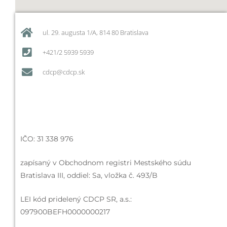
ul. 29. augusta 1/A, 814 80 Bratislava
+421/2 5939 5939
cdcp@cdcp.sk
IČO: 31 338 976
zapísaný v Obchodnom registri Mestského súdu
Bratislava III, oddiel: Sa, vložka č. 493/B
LEI kód pridelený CDCP SR, a.s.:
097900BEFH0000000217