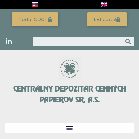
Preskočiť
na
obsah
Portál CDCP
LEI portál
Vyhľadať
CENTRÁLNY DEPOZITÁR CENNÝCH
PAPIEROV SR, A.S.