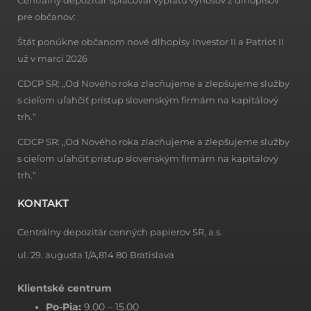
pre občanov:
Štát ponúkne občanom nové dlhopisy Investor II a Patriot II
už v marci 2026
CDCP SR: „Od Nového roka zlacňujeme a zlepšujeme služby
s cieľom uľahčiť prístup slovenským firmám na kapitálový
trh.“
CDCP SR: „Od Nového roka zlacňujeme a zlepšujeme služby
s cieľom uľahčiť prístup slovenským firmám na kapitálový
trh.“
KONTAKT
Centrálny depozitár cenných papierov SR, a.s.
ul. 29. augusta 1/A,814 80 Bratislava
Klientské centrum
Po-Pia:
9.00 – 15.00