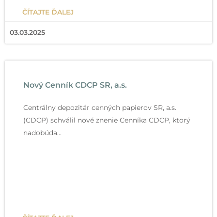
Čítať viac
ČÍTAJTE ĎALEJ
03.03.2025
Nový Cenník CDCP SR, a.s.
Centrálny depozitár cenných papierov SR, a.s.
(CDCP) schválil nové znenie Cenníka CDCP, ktorý
nadobúda…