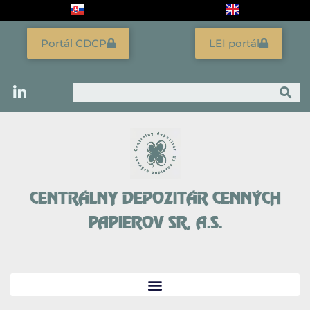
Preskočiť
na
obsah
Portál CDCP
LEI portál
Vyhľadať
CENTRÁLNY DEPOZITÁR CENNÝCH
PAPIEROV SR, A.S.