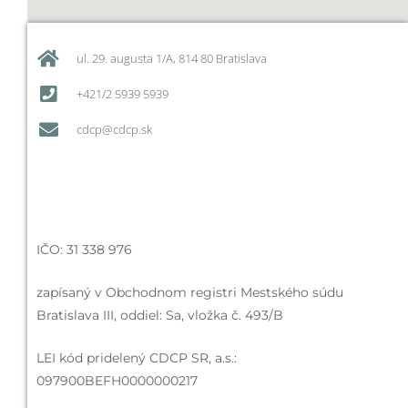
ul. 29. augusta 1/A, 814 80 Bratislava
+421/2 5939 5939
cdcp@cdcp.sk
IČO: 31 338 976
zapísaný v Obchodnom registri Mestského súdu
Bratislava III, oddiel: Sa, vložka č. 493/B
LEI kód pridelený CDCP SR, a.s.:
097900BEFH0000000217