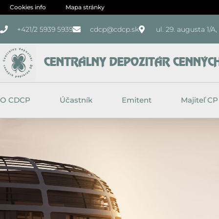
Preskočiť
Cookies info
Mapa stránky
na
+421/2 5939 5939
cdcp@cdcp.sk
ul. 29. augusta 1/A
obsah
CENTRÁLNY DEPOZITÁR CENNÝCH 
O CDCP
Účastník
Emitent
Majiteľ CP