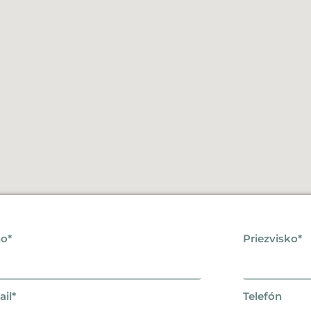
o*
Priezvisko*
il*
Telefón