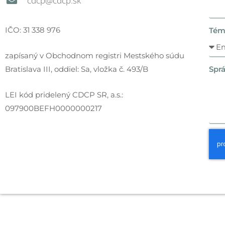
cdcp@cdcp.sk
IČO: 31 338 976
Tém
zapísaný v Obchodnom registri Mestského súdu
Bratislava III, oddiel: Sa, vložka č. 493/B
Spr
LEI kód pridelený CDCP SR, a.s.:
097900BEFH0000000217
h
t
t
p
s
:
/