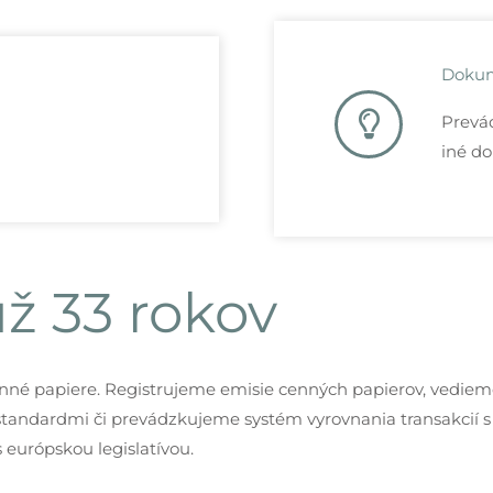
Doku
Prevád
iné d
ž 33 rokov
nné papiere. Registrujeme emisie cenných papierov, vediem
štandardmi či prevádzkujeme systém vyrovnania transakcií s
európskou legislatívou.