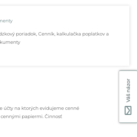
menty
zkový poriadok, Cenník, kalkulačka poplatkov a
okumenty
Váš názor
e účty na ktorých evidujeme cenné
 cennými papiermi. Činnosť