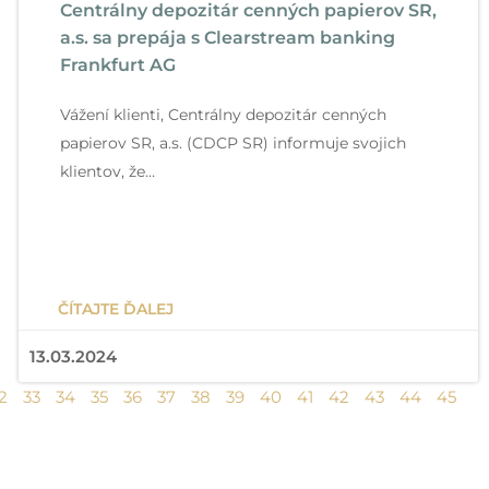
Centrálny depozitár cenných papierov SR,
r
r
r
r
r
r
r
r
r
r
r
r
r
a.s. sa prepája s Clearstream banking
á
á
á
á
á
á
á
á
á
á
á
á
á
Frankfurt AG
ť
n
n
n
n
n
n
n
n
n
n
n
n
n
k
k
Vážení klienti, Centrálny depozitár cenných
k
k
k
k
k
k
k
k
k
k
k
papierov SR, a.s. (CDCP SR) informuje svojich
a
a
a
a
a
a
a
a
a
a
a
a
a
klientov, že…
ČÍTAJTE ĎALEJ
13.03.2024
2
33
34
35
36
37
38
39
40
41
42
43
44
45