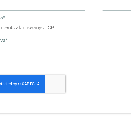
a*
áva*