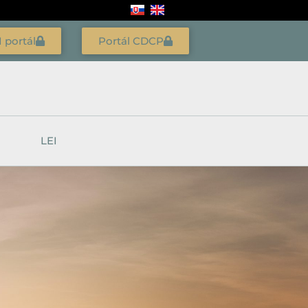
I portál
Portál CDCP
LEI