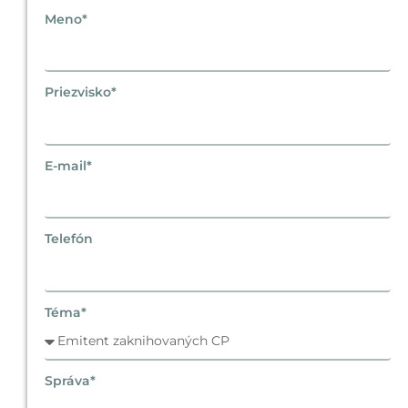
t
Meno*
t
p
s
Priezvisko*
:
/
/
E-mail*
u
w
k
Telefón
a
m
a
g
Téma*
r
a
k
Správa*
o