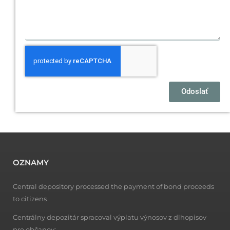
p
e
n
.
c
o
m
Odoslať
/
OZNAMY
Central depository processed the payment of bond proceeds
to citizens
Centrálny depozitár spracoval výplatu výnosov z dlhopisov
pre občanov: