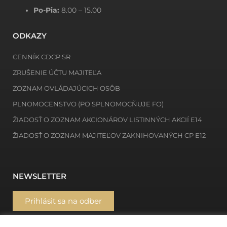
Po-Pia:
8.00 – 15.00
ODKAZY
CENNÍK CDCP SR
ZRUŠENIE ÚČTU MAJITEĽA
ZOZNAM OVLÁDAJÚCICH OSÔB
PLNOMOCENSTVO (PO SPLNOMOCŇUJE FO)
ŽIADOSŤ O ZOZNAM AKCIONÁROV LISTINNÝCH AKCIÍ E14
ŽIADOSŤ O ZOZNAM MAJITEĽOV ZAKNIHOVANÝCH CP E12
NEWSLETTER
Prihlásiť sa na odber
MÔJ DEPOZITÁR