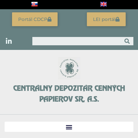
Preskočiť
na
obsah
Portál CDCP
LEI portál
Vyhľadať
CENTRÁLNY DEPOZITÁR CENNÝCH
PAPIEROV SR, A.S.