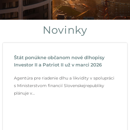
Štát ponúkne
občanom nové
Novinky
dlhopisy Investor II
a Patriot II už v
marci 2026
S
S
S
S
S
S
S
S
S
S
S
S
S
S
S
S
S
S
S
S
S
S
S
S
S
S
S
S
S
S
S
S
S
S
S
S
S
S
S
S
S
S
S
S
S
t
t
t
t
t
t
t
t
t
t
t
t
t
t
t
t
t
t
t
t
t
t
t
t
t
t
t
t
t
t
t
t
t
t
t
t
t
t
t
t
t
t
t
t
t
Agentúra pre riadenie dlhu a
Štát ponúkne občanom nové dlhopisy
r
r
r
r
r
r
r
r
r
r
r
r
r
r
r
r
r
r
r
r
r
r
r
r
r
r
r
r
r
r
r
r
r
r
r
r
r
r
r
r
r
r
r
r
r
likvidity v spolupráci s Ministerstvom
Investor II a Patriot II už v marci 2026
financií Slovenskej republiky plánuje
á
á
á
á
á
á
á
á
á
á
á
á
á
á
á
á
á
á
á
á
á
á
á
á
á
á
á
á
á
á
á
á
á
á
á
á
á
á
á
á
á
á
á
á
á
v marci 2026 opätovne uviesť na trh
n
n
n
n
n
n
n
n
n
n
n
n
n
n
n
n
n
n
n
n
n
n
n
n
n
n
n
n
n
n
n
n
n
n
n
n
n
n
n
n
n
n
n
n
n
Agentúra pre riadenie dlhu a likvidity v spolupráci
štátne dlhopisy určené pre širokú
k
k
k
k
k
k
k
k
k
k
k
k
k
k
k
k
k
k
k
k
k
k
k
k
k
k
k
k
k
k
k
k
k
k
k
k
k
k
k
k
k
k
k
k
k
verejnosť. Projekt Štátne dlhopisy
s Ministerstvom financií Slovenskejrepubliky
pre ľudí nadväzuje na úspešné
a
a
a
a
a
a
a
a
a
a
a
a
a
a
a
a
a
a
a
a
a
a
a
a
a
a
a
a
a
a
a
a
a
a
a
a
a
a
a
a
a
a
a
a
a
plánuje v…
predchádzajúce emisie a potvrdzuje
snahu štátu zapojiť občanov do
financovania verejných potrieb
bezpečnou a stabilnou formou
investovania.