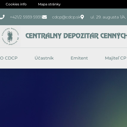
Preskočiť
Cookies info
Mapa stránky
na
+421/2 5939 5939
cdcp@cdcp.sk
ul. 29. augusta 1/A
obsah
CENTRÁLNY DEPOZITÁR CENNÝCH 
O CDCP
Účastník
Emitent
Majiteľ CP