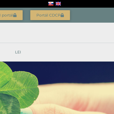
I portál
Portál CDCP
LEI