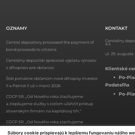
OZNAMY
KONTAKT
Centrálny depo
Central depository processed the payment of
a.s.
bond proceeds to citizens
ul. 29. augusta 
Centrálny depozitár spracoval výplatu výnosov
z dlhopisov pre občanov:
Klientské c
Po-Pia
Štát ponúkne občanom nové dlhopisy Investor
Podateľňa
II a Patriot II už v marci 2026
Po-Pia
CDCP SR: „Od Nového roka zlacňujeme
a zlepšujeme služby s cieľom uľahčiť prístup
slovenským firmám na kapitálový trh.“
CDCP SR: „Od Nového roka zlacňujeme
a zlepšujeme služby s cieľom uľahčiť prístup
Súbory cookie prispievajú k lepšiemu fungovaniu nášho w