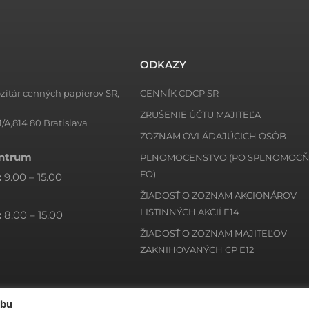
ODKAZY
zitár cenných papierov SR,
CENNÍK CDCP SR
ZRUŠENIE ÚČTU MAJITEĽA
1/A,814 80 Bratislava
ZOZNAM OVLÁDAJÚCICH OSÔB
entrum
PLNOMOCENSTVO (PO SPLNOMOC
FO)
:
9.00 – 15.00
ŽIADOSŤ O ZOZNAM AKCIONÁROV
LISTINNÝCH AKCIÍ E14
:
8.00 – 15.00
ŽIADOSŤ O ZOZNAM MAJITEĽOV
ZAKNIHOVANÝCH CP E12
ebu