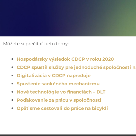
Môžete si prečítať tieto témy:
Hospodársky výsledok CDCP v roku 2020
CDCP spustil služby pre jednoduché spoločnosti n
Digitalizácia v CDCP napreduje
Spustenie sankčného mechanizmu
Nové technológie vo financiách – DLT
Poďakovanie za prácu v spoločnosti
Opäť sme cestovali do práce na bicykli